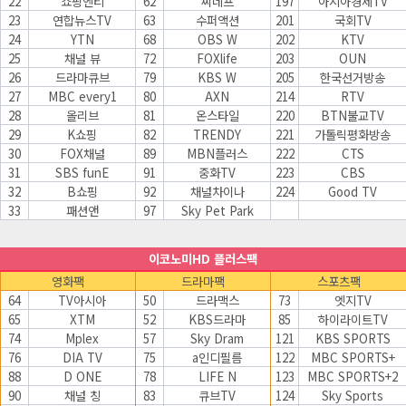
22
쇼핑엔티
62
씨네프
197
아시아경제TV
23
연합뉴스TV
63
수퍼액션
201
국회TV
24
YTN
68
OBS W
202
KTV
25
채널 뷰
72
FOXlife
203
OUN
26
드라마큐브
79
KBS W
205
한국선거방송
27
MBC every1
80
AXN
214
RTV
28
올리브
81
온스타일
220
BTN불교TV
29
K쇼핑
82
TRENDY
221
가톨릭평화방송
30
FOX채널
89
MBN플러스
222
CTS
31
SBS funE
91
중화TV
223
CBS
32
B쇼핑
92
채널차이나
224
Good TV
33
패션앤
97
Sky Pet Park
이코노미HD 플러스팩
영화팩
드라마팩
스포츠팩
64
TV아시아
50
드라맥스
73
엣지TV
65
XTM
52
KBS드라마
85
하이라이트TV
74
Mplex
57
Sky Dram
121
KBS SPORTS
76
DIA TV
75
a인디필름
122
MBC SPORTS+
88
D ONE
78
LIFE N
123
MBC SPORTS+2
90
채널 칭
83
큐브TV
124
Sky Sports