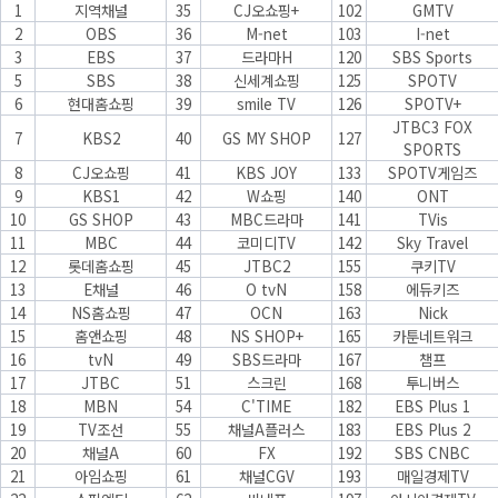
1
지역채널
35
CJ오쇼핑+
102
GMTV
2
OBS
36
M-net
103
I-net
3
EBS
37
드라마H
120
SBS Sports
5
SBS
38
신세계쇼핑
125
SPOTV
6
현대홈쇼핑
39
smile TV
126
SPOTV+
JTBC3 FOX
7
KBS2
40
GS MY SHOP
127
SPORTS
8
CJ오쇼핑
41
KBS JOY
133
SPOTV게임즈
9
KBS1
42
W쇼핑
140
ONT
10
GS SHOP
43
MBC드라마
141
TVis
11
MBC
44
코미디TV
142
Sky Travel
12
롯데홈쇼핑
45
JTBC2
155
쿠키TV
13
E채널
46
O tvN
158
에듀키즈
14
NS홈쇼핑
47
OCN
163
Nick
15
홈앤쇼핑
48
NS SHOP+
165
카툰네트워크
16
tvN
49
SBS드라마
167
챔프
17
JTBC
51
스크린
168
투니버스
18
MBN
54
C'TIME
182
EBS Plus 1
19
TV조선
55
채널A플러스
183
EBS Plus 2
20
채널A
60
FX
192
SBS CNBC
21
아임쇼핑
61
채널CGV
193
매일경제TV