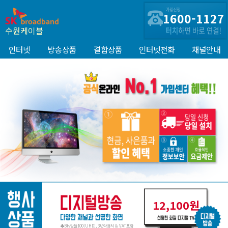
1600-1127
수원케이블
인터넷
방송상품
결합상품
인터넷전화
채널안내
12,100원
♣Btv알뜰100(UHD), 3년약정시 & VAT포함