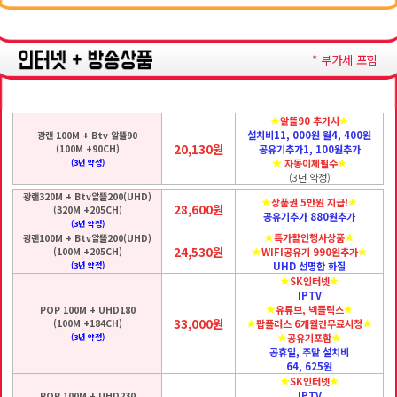
* 부가세 포함
알뜰90 추가시
설치비11, 000원 월4, 400원
광랜 100M + Btv 알뜰90
20,130원
(100M +90CH)
공유기추가1, 100원추가
자동이체필수
(3년 약정)
(3년 약정)
광랜320M + Btv알뜰200(UHD)
상품권 5만원 지급!
28,600원
(320M +205CH)
공유기추가 880원추가
(3년 약정)
특가할인행사상품
광랜100M + Btv알뜰200(UHD)
24,530원
(100M +205CH)
WIFI공유기 990원추가
UHD 선명한 화질
(3년 약정)
SK인터넷
IPTV
유튜브, 넥플릭스
POP 100M + UHD180
33,000원
(100M +184CH)
팝플러스 6개월간무료시청
공유기포함
(3년 약정)
공휴일, 주말 설치비
64, 625원
SK인터넷
IPTV
POP 100M + UHD230