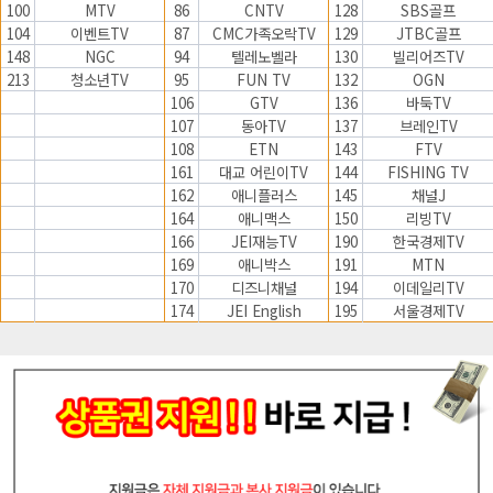
100
MTV
86
CNTV
128
SBS골프
104
이벤트TV
87
CMC가족오락TV
129
JTBC골프
148
NGC
94
텔레노벨라
130
빌리어즈TV
213
청소년TV
95
FUN TV
132
OGN
106
GTV
136
바둑TV
107
동아TV
137
브레인TV
108
ETN
143
FTV
161
대교 어린이TV
144
FISHING TV
162
애니플러스
145
채널J
164
애니맥스
150
리빙TV
166
JEI재능TV
190
한국경제TV
169
애니박스
191
MTN
170
디즈니채널
194
이데일리TV
174
JEI English
195
서울경제TV