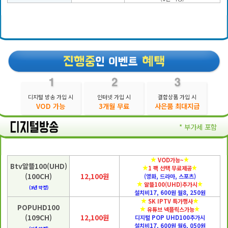
디지털 방송 가입 시
인터넷 가입 시
결합상품 가입 시
VOD 가능
3개월 무료
사은품 최대지급
* 부가세 포함
VOD가능~
Btv알뜰100(UHD)
1 팩 선택 무료제공
(100CH)
12,100원
(영화, 드라마, 스포츠)
알뜰100(UHD)추가시
(3년 약정)
설치비17, 600원 월8, 250원
SK IPTV 특가행사
POPUHD100
유튜브 넥플릭스가능
(109CH)
12,100원
디지털 POP UHD100추가시
설치비17, 600원 월6, 050원