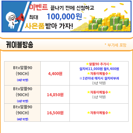
* 부가세 포함
알뜰90 추가시
Btv알뜰90
설치비11,000원 월4,400원
(90CH)
4,400원
자동이체필수
※1년이내 해지시 설치비부과
(3년 약정)
(3년 약정)
Btv알뜰90
자동이체필수
(90CH)
14,850원
(1년 약정)
(1년 약정)
Btv알뜰90
(90CH)
16,500원
자동이체필수
(0년 약정)