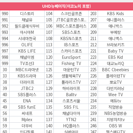
UHD뉴베이직(이코노미 포함)
990
디스토리
104
스크린골프존
203
KBS Kids
991
채널유
105
JTBC골프앤스포..
207
애니플러스
992
월드클래식무비
106
MBC스포츠플러스
208
애니박스
993
아시아M
107
SBS스포츠
209
부메랑
994
시네마천국
108
KBSN스포츠
211
애니맥스
996
OLIFE
113
IB스포츠
212
브라보키즈
997
KBS LIFE
115
스카이스포츠
221
Baby TV
998
채널이엠
120
EuroSport
223
EBS Kid
999
TV조선3
122
Fishing TV
224
대교노리Q
30
MBC드라마넷
125
마운틴TV
225
BBC Cbeebies
33
KBS드라마
126
생활체육TV
226
플레이런TV
38
더라이프
127
폴라리스TV
227
뽀요TV
39
JTBC2
129
하비라이프
228
다빈치러닝
40
SBS플러스
130
Balltv
230
Wee TV
45
ENA
134
스포츠서울
234
에듀tv
49
SBS funE
135
SBS F!L
235
직업방송
56
씨네프
136
채널다이아
239
NBS농업방송
58
Mplex
137
YTN2
241
지방자치tv
59
더무비
140
HQ플러스
246
OBS W
60
인디필름
141
실버아이
247
헬스메디TV