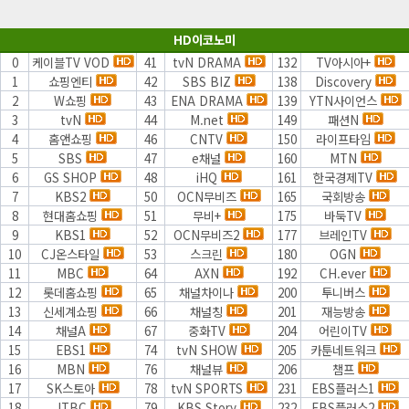
HD이코노미
0
케이블TV VOD
41
tvN DRAMA
132
TV아시아+
1
쇼핑엔티
42
SBS BIZ
138
Discovery
2
W쇼핑
43
ENA DRAMA
139
YTN사이언스
3
tvN
44
M.net
149
패션N
4
홈앤쇼핑
46
CNTV
150
라이프타임
5
SBS
47
e채널
160
MTN
6
GS SHOP
48
iHQ
161
한국경제TV
7
KBS2
50
OCN무비즈
165
국회방송
8
현대홈쇼핑
51
무비+
175
바둑TV
9
KBS1
52
OCN무비즈2
177
브레인TV
10
CJ온스타일
53
스크린
180
OGN
11
MBC
64
AXN
192
CH.ever
12
롯데홈쇼핑
65
채널차이나
200
투니버스
13
신세계쇼핑
66
채널칭
201
재능방송
14
채널A
67
중화TV
204
어린이TV
15
EBS1
74
tvN SHOW
205
카툰네트워크
16
MBN
76
채널뷰
206
챔프
17
SK스토아
78
tvN SPORTS
231
EBS플러스1
18
JTBC
79
KBS Story
232
EBS플러스2