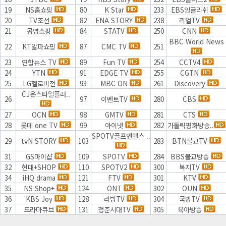
19
NS홈쇼핑
80
K Star
233
EBS잉글리쉬
20
TV조선
82
ENA STORY
238
리얼TV
21
공영쇼핑
84
STATV
250
CNN
BBC World News
22
KT알파쇼핑
87
CMC TV
251
23
연합뉴스 TV
89
Fun TV
254
CCTV4
24
YTN
91
EDGE TV
255
CGTN
25
LG헬로비전
93
MBC ON
261
Discovery
CJ온스타일플러..
26
97
이벤트TV
280
CBS
27
OCN
98
GMTV
281
CTS
28
롯데 one TV
99
아이넷
282
가톨릭평화방송..
SPOTV골프앤헬스 ..
29
tvN STORY
103
283
BTN불교TV
31
GS마이샵
109
SPOTV
284
BBS불교방송
32
현대+SHOP
110
SPOTV2
300
복지TV
34
iHQ drama
121
FTV
301
KTV
35
NS Shop+
124
ONT
302
OUN
36
KBS Joy
128
리빙TV
304
국방TV
37
드라마큐브
131
청춘시대TV
305
육아방송