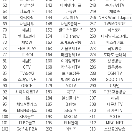
62
채널액션
142
아이넷라이프
248
쿠키건강TV
63
더드라마
143
다큐원
249
채널숨
68
아시아N
144
시니어TV
256
NHK World Japan
69
채널나우
148
채널S플러스
257
TV5MONDE
70
채널J
152
샌드박스플러스
259
히스토리
71
텔레노벨라
154
iHQ show
260
내셔널지오그래..
72
채널W
162
토마토증권통
271
메조라이브
73
ENA PLAY
163
서울경제TV
273
국악방송
77
JTBC4
164
매일경제TV
274
토마토 클래식
81
채널S
166
이데일리TV
285
상생방송
83
GTV
168
팍스경제TV
286
원음방송
85
TV조선2
169
토마토집통
288
CGN TV
86
스마일TV+
178
빌리어즈TV
289
GOOD TV
90
ONCE
179
MXTV
290
C채널
92
하이라이트TV
183
쿡TV
306
TBS교통방송
94
디원
184
볼링플러스
307
채널i
95
채널A플러스
185
Balltv
308
다문화TV
96
MBN플러스
190
SBS M
310
세이프TV
100
SBS골프
193
MBC M
311
MGTV
101
JTBC골프
195
EtN연예
312
MBC NET
102
Golf & PBA
202
더키즈
313
소상공인방송