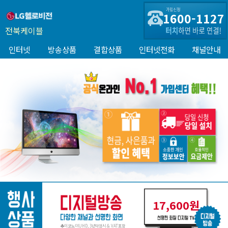
1600-1127
전북케이블
인터넷
방송상품
결합상품
인터넷전화
채널안내
17,600원
♣이코노미UHD, 3년약정시 & VAT포함