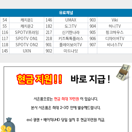
유료채널
54
캐치온1
146
UMAX
903
Viki
55
캐치온2
182
도그TV
904
허니TV
116
SPOTV프라임
217
신기한나라
905
핑크하우스
117
SPOTV ON1
218
키즈톡톡플러스
906
디자이어TV
118
SPOTV ON2
901
플레이보이TV
907
비너스TV
145
UXN
902
미드나잇