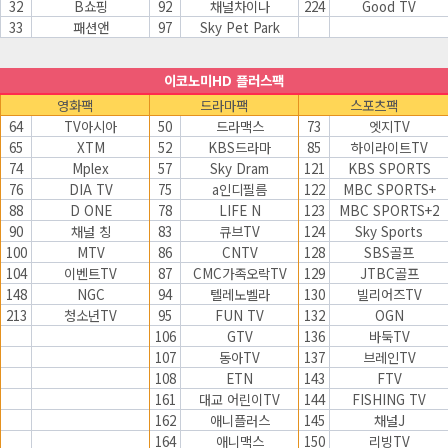
32
B쇼핑
92
채널차이나
224
Good TV
33
패션앤
97
Sky Pet Park
이코노미HD 플러스팩
영화팩
드라마팩
스포츠팩
64
TV아시아
50
드라맥스
73
엣지TV
65
XTM
52
KBS드라마
85
하이라이트TV
74
Mplex
57
Sky Dram
121
KBS SPORTS
76
DIA TV
75
a인디필름
122
MBC SPORTS+
88
D ONE
78
LIFE N
123
MBC SPORTS+2
90
채널 칭
83
큐브TV
124
Sky Sports
100
MTV
86
CNTV
128
SBS골프
104
이벤트TV
87
CMC가족오락TV
129
JTBC골프
148
NGC
94
텔레노벨라
130
빌리어즈TV
213
청소년TV
95
FUN TV
132
OGN
106
GTV
136
바둑TV
107
동아TV
137
브레인TV
108
ETN
143
FTV
161
대교 어린이TV
144
FISHING TV
162
애니플러스
145
채널J
164
애니맥스
150
리빙TV