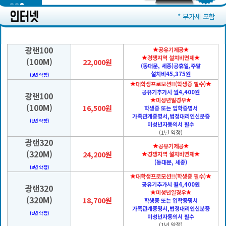
* 부가세 포함
광랜100
공유기제공
경쟁지역 설치비면제
(100M)
22,000원
(동대문, 세종)공휴일,주말
설치비45,375원
(3년 약정)
대학생프로모션!!(학생증 필수)
공유기추가시 월4,400원
광랜100
미성년일경우
(100M)
16,500원
학생증 또는 입학증명서
가족관계증명서,법정대리인신분증
(1년 약정)
미성년자동의서 필수
(1년 약정)
광랜320
공유기제공
(320M)
24,200원
경쟁지역 설치비면제
(동대문, 세종)
(3년 약정)
대학생프로모션!!(학생증 필수)
공유기추가시 월4,400원
광랜320
미성년일경우
(320M)
18,700원
학생증 또는 입학증명서
가족관계증명서,법정대리인신분증
(1년 약정)
미성년자동의서 필수
(1년 약정)