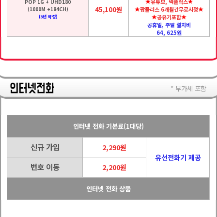
유튜브, 넥플릭스
POP 1G + UHD180
45,100원
(1000M +184CH)
팝플러스 6개월간무료시청
공유기포함
(3년 약정)
공휴일, 주말 설치비
64, 625원
* 부가세 포함
인터넷 전화 기본료(1대당)
신규 가입
2,290원
유선전화기 제공
번호 이동
2,200원
인터넷 전화 상품