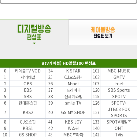
Btv케이블) HD알뜰100 편성표
0
케이블TV VOD
34
K STAR
101
MBC MUSIC
1
지역채널
35
CJ오쇼핑+
102
GMTV
2
OBS
36
M-net
103
I-net
3
EBS
37
드라마H
120
SBS Sports
5
SBS
38
신세계쇼핑
125
SPOTV
6
현대홈쇼핑
39
smile TV
126
SPOTV+
JTBC3 FOX
7
KBS2
40
GS MY SHOP
127
SPORTS
8
CJ오쇼핑
41
KBS JOY
133
SPOTV게임즈
9
KBS1
42
W쇼핑
140
ONT
10
GS SHOP
43
MBC드라마
141
TVis