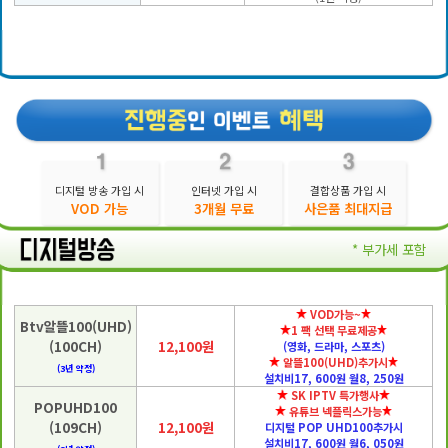
디지털 방송 가입 시
인터넷 가입 시
결합상품 가입 시
VOD 가능
3개월 무료
사은품 최대지급
* 부가세 포함
VOD가능~
Btv알뜰100(UHD)
1 팩 선택 무료제공
(100CH)
12,100원
(영화, 드라마, 스포츠)
알뜰100(UHD)추가시
(3년 약정)
설치비17, 600원 월8, 250원
SK IPTV 특가행사
POPUHD100
유튜브 넥플릭스가능
(109CH)
12,100원
디지털 POP UHD100추가시
설치비17, 600원 월6, 050원