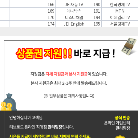
166
JEI재능TV
190
한국경제TV
169
애니박스
191
MTN
170
디즈니채널
194
이데일리TV
174
JEI English
195
서울경제TV