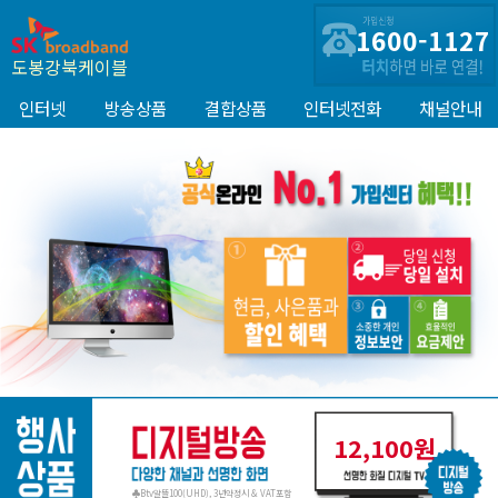
1600-1127
도봉강북케이블
인터넷
방송상품
결합상품
인터넷전화
채널안내
12,100원
♣Btv알뜰100(UHD), 3년약정시 & VAT포함