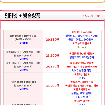
* 부가세 포함
알뜰90 추가시
설치비11, 000원 월4, 400원
광랜 100M + Btv 알뜰90
20,130원
(100M +90CH)
공유기추가1, 100원추가
자동이체필수
(3년 약정)
(3년 약정)
광랜320M + Btv알뜰200(UHD)
상품권 5만원 지급!
28,600원
(320M +205CH)
공유기추가 880원추가
(3년 약정)
특가할인행사상품
광랜100M + Btv알뜰200(UHD)
24,530원
(100M +205CH)
WIFI공유기 990원추가
UHD 선명한 화질
(3년 약정)
SK인터넷
IPTV
유튜브, 넥플릭스
POP 100M + UHD180
33,000원
(100M +184CH)
팝플러스 6개월간무료시청
공유기포함
(3년 약정)
공휴일, 주말 설치비
64, 625원
SK인터넷
IPTV
POP 100M + UHD230