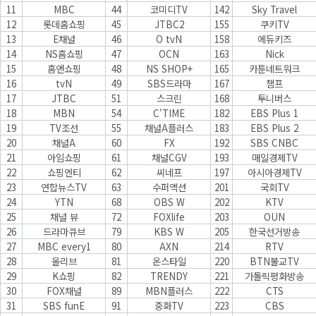
11
MBC
44
코미디TV
142
Sky Travel
12
롯데홈쇼핑
45
JTBC2
155
쿠키TV
13
E채널
46
O tvN
158
에듀키즈
14
NS홈쇼핑
47
OCN
163
Nick
15
홈앤쇼핑
48
NS SHOP+
165
카툰네트워크
16
tvN
49
SBS드라마
167
챔프
17
JTBC
51
스크린
168
투니버스
18
MBN
54
C'TIME
182
EBS Plus 1
19
TV조선
55
채널A플러스
183
EBS Plus 2
20
채널A
60
FX
192
SBS CNBC
21
아임쇼핑
61
채널CGV
193
매일경제TV
22
쇼핑엔티
62
씨네프
197
아시아경제TV
23
연합뉴스TV
63
수퍼액션
201
국회TV
24
YTN
68
OBS W
202
KTV
25
채널 뷰
72
FOXlife
203
OUN
26
드라마큐브
79
KBS W
205
한국선거방송
27
MBC every1
80
AXN
214
RTV
28
올리브
81
온스타일
220
BTN불교TV
29
K쇼핑
82
TRENDY
221
가톨릭평화방송
30
FOX채널
89
MBN플러스
222
CTS
31
SBS funE
91
중화TV
223
CBS