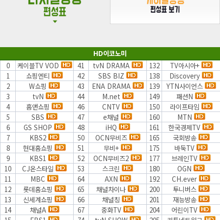
HD이코노미
0
케이블TV VOD
41
tvN DRAMA
132
TV아시아+
1
쇼핑엔티
42
SBS BIZ
138
Discovery
2
W쇼핑
43
ENA DRAMA
139
YTN사이언스
3
tvN
44
M.net
149
패션N
4
홈앤쇼핑
46
CNTV
150
라이프타임
5
SBS
47
e채널
160
MTN
6
GS SHOP
48
iHQ
161
한국경제TV
7
KBS2
50
OCN무비즈
165
국회방송
8
현대홈쇼핑
51
무비+
175
바둑TV
9
KBS1
52
OCN무비즈2
177
브레인TV
10
CJ온스타일
53
스크린
180
OGN
11
MBC
64
AXN
192
CH.ever
12
롯데홈쇼핑
65
채널차이나
200
투니버스
13
신세계쇼핑
66
채널칭
201
재능방송
14
채널A
67
중화TV
204
어린이TV