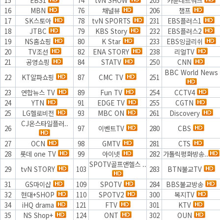
15
EBS1
74
tvN SHOW
205
카툰네트워크
16
MBN
76
채널뷰
206
챔프
17
SK스토아
78
tvN SPORTS
231
EBS플러스1
18
JTBC
79
KBS Story
232
EBS플러스2
19
NS홈쇼핑
80
K Star
233
EBS잉글리쉬
20
TV조선
82
ENA STORY
238
리얼TV
21
공영쇼핑
84
STATV
250
CNN
BBC World News
22
KT알파쇼핑
87
CMC TV
251
23
연합뉴스 TV
89
Fun TV
254
CCTV4
24
YTN
91
EDGE TV
255
CGTN
25
LG헬로비전
93
MBC ON
261
Discovery
CJ온스타일플러..
26
97
이벤트TV
280
CBS
27
OCN
98
GMTV
281
CTS
28
롯데 one TV
99
아이넷
282
가톨릭평화방송..
SPOTV골프앤헬스 ..
29
tvN STORY
103
283
BTN불교TV
31
GS마이샵
109
SPOTV
284
BBS불교방송
32
현대+SHOP
110
SPOTV2
300
복지TV
34
iHQ drama
121
FTV
301
KTV
35
NS Shop+
124
ONT
302
OUN