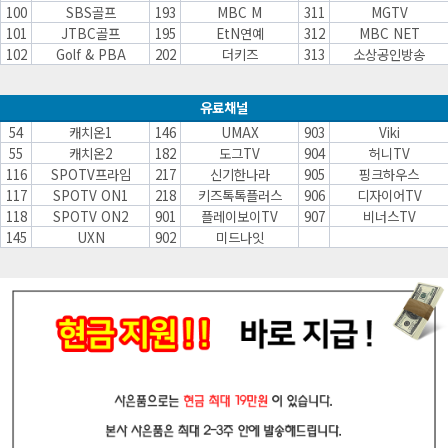
100
SBS골프
193
MBC M
311
MGTV
101
JTBC골프
195
EtN연예
312
MBC NET
102
Golf & PBA
202
더키즈
313
소상공인방송
유료채널
54
캐치온1
146
UMAX
903
Viki
55
캐치온2
182
도그TV
904
허니TV
116
SPOTV프라임
217
신기한나라
905
핑크하우스
117
SPOTV ON1
218
키즈톡톡플러스
906
디자이어TV
118
SPOTV ON2
901
플레이보이TV
907
비너스TV
145
UXN
902
미드나잇