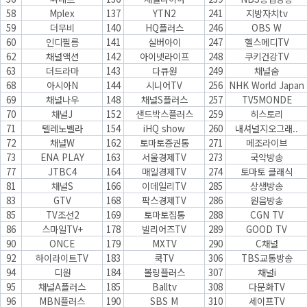
58
Mplex
137
YTN2
241
지방자치tv
59
더무비
140
HQ플러스
246
OBS W
60
인디필름
141
실버아이
247
헬스메디TV
62
채널액션
142
아이넷라이프
248
쿠키건강TV
63
더드라마
143
다큐원
249
채널숨
68
아시아N
144
시니어TV
256
NHK World Japan
69
채널나우
148
채널S플러스
257
TV5MONDE
70
채널J
152
샌드박스플러스
259
히스토리
71
텔레노벨라
154
iHQ show
260
내셔널지오그래..
72
채널W
162
토마토증권통
271
메조라이브
73
ENA PLAY
163
서울경제TV
273
국악방송
77
JTBC4
164
매일경제TV
274
토마토 클래식
81
채널S
166
이데일리TV
285
상생방송
83
GTV
168
팍스경제TV
286
원음방송
85
TV조선2
169
토마토집통
288
CGN TV
86
스마일TV+
178
빌리어즈TV
289
GOOD TV
90
ONCE
179
MXTV
290
C채널
92
하이라이트TV
183
쿡TV
306
TBS교통방송
94
디원
184
볼링플러스
307
채널i
95
채널A플러스
185
Balltv
308
다문화TV
96
MBN플러스
190
SBS M
310
세이프TV