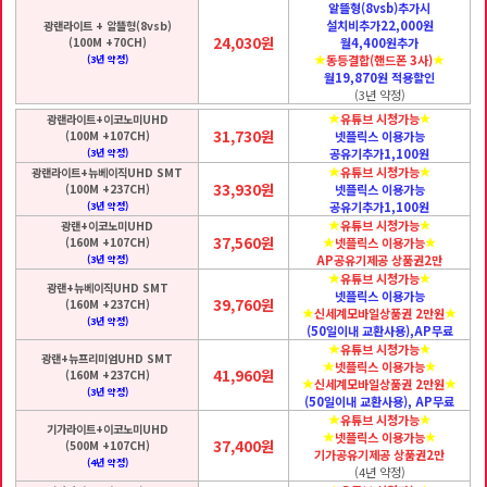
알뜰형(8vsb)추가시
설치비추가22,000원
광랜라이트 + 알뜰형(8vsb)
24,030원
(100M +70CH)
월4,400원추가
동등결합(핸드폰 3사)
(3년 약정)
월19,870원 적용할인
(3년 약정)
유튜브 시청가능
광랜라이트+이코노미UHD
31,730원
(100M +107CH)
넷플릭스 이용가능
공유기추가1,100원
(3년 약정)
유튜브 시청가능
광랜라이트+뉴베이직UHD SMT
33,930원
(100M +237CH)
넷플릭스 이용가능
공유기추가1,100원
(3년 약정)
유튜브 시청가능
광랜+이코노미UHD
37,560원
(160M +107CH)
넷플릭스 이용가능
AP공유기제공 상품권2만
(3년 약정)
유튜브 시청가능
광랜+뉴베이직UHD SMT
넷플릭스 이용가능
39,760원
(160M +237CH)
신세계모바일상품권 2만원
(3년 약정)
(50일이내 교환사용),AP무료
유튜브 시청가능
광랜+뉴프리미엄UHD SMT
넷플릭스 이용가능
41,960원
(160M +237CH)
신세계모바일상품권 2만원
(3년 약정)
(50일이내 교환사용), AP무료
유튜브 시청가능
기가라이트+이코노미UHD
넷플릭스 이용가능
37,400원
(500M +107CH)
기가공유기제공 상품권2만
(4년 약정)
(4년 약정)