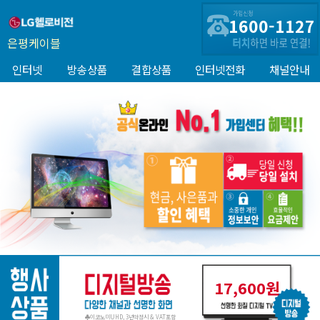
1600-1127
은평케이블
인터넷
방송상품
결합상품
인터넷전화
채널안내
17,600원
♣이코노미UHD, 3년약정시 & VAT포함