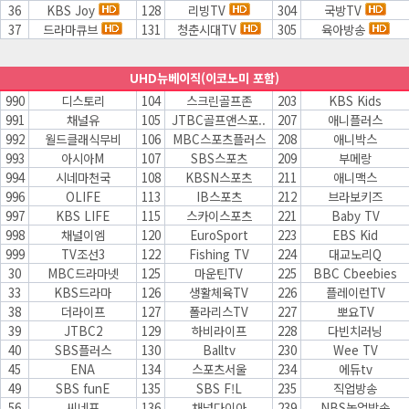
36
KBS Joy
128
리빙TV
304
국방TV
37
드라마큐브
131
청춘시대TV
305
육아방송
UHD뉴베이직(이코노미 포함)
990
디스토리
104
스크린골프존
203
KBS Kids
991
채널유
105
JTBC골프앤스포..
207
애니플러스
992
월드클래식무비
106
MBC스포츠플러스
208
애니박스
993
아시아M
107
SBS스포츠
209
부메랑
994
시네마천국
108
KBSN스포츠
211
애니맥스
996
OLIFE
113
IB스포츠
212
브라보키즈
997
KBS LIFE
115
스카이스포츠
221
Baby TV
998
채널이엠
120
EuroSport
223
EBS Kid
999
TV조선3
122
Fishing TV
224
대교노리Q
30
MBC드라마넷
125
마운틴TV
225
BBC Cbeebies
33
KBS드라마
126
생활체육TV
226
플레이런TV
38
더라이프
127
폴라리스TV
227
뽀요TV
39
JTBC2
129
하비라이프
228
다빈치러닝
40
SBS플러스
130
Balltv
230
Wee TV
45
ENA
134
스포츠서울
234
에듀tv
49
SBS funE
135
SBS F!L
235
직업방송
56
씨네프
136
채널다이아
239
NBS농업방송