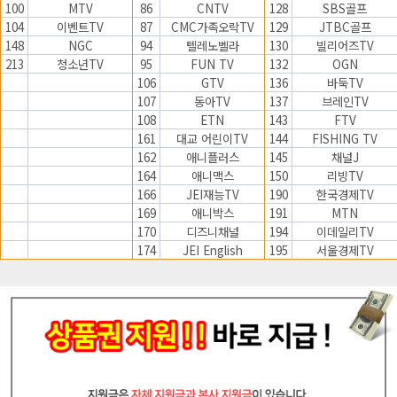
100
MTV
86
CNTV
128
SBS골프
104
이벤트TV
87
CMC가족오락TV
129
JTBC골프
148
NGC
94
텔레노벨라
130
빌리어즈TV
213
청소년TV
95
FUN TV
132
OGN
106
GTV
136
바둑TV
107
동아TV
137
브레인TV
108
ETN
143
FTV
161
대교 어린이TV
144
FISHING TV
162
애니플러스
145
채널J
164
애니맥스
150
리빙TV
166
JEI재능TV
190
한국경제TV
169
애니박스
191
MTN
170
디즈니채널
194
이데일리TV
174
JEI English
195
서울경제TV