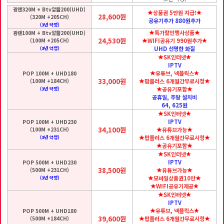
광랜320M + Btv알뜰200(UHD)
상품권 5만원 지급!
28,600원
(320M +205CH)
공유기추가 880원추가
(3년 약정)
특가할인행사상품
광랜100M + Btv알뜰200(UHD)
24,530원
(100M +205CH)
WIFI공유기 990원추가
UHD 선명한 화질
(3년 약정)
SK인터넷
IPTV
유튜브, 넥플릭스
POP 100M + UHD180
33,000원
(100M +184CH)
팝플러스 6개월간무료시청
공유기포함
(3년 약정)
공휴일, 주말 설치비
64, 625원
SK인터넷
IPTV
POP 100M + UHD230
34,100원
(100M +231CH)
유튜브가능
팝플러스 6개월간무료시청
(3년 약정)
공유기포함
SK인터넷
IPTV
POP 500M + UHD230
38,500원
(500M +231CH)
유튜브가능
모바일상품권10만
(3년 약정)
WIFI공유기제공
SK인터넷
IPTV
유튜브, 넥플릭스
POP 500M + UHD180
39,600원
(500M +184CH)
팝플러스 6개월간무료시청