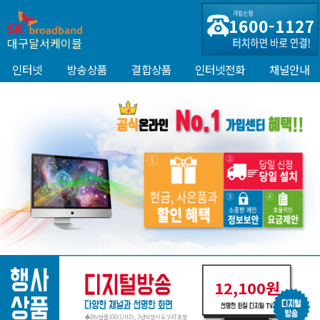
1600-1127
대구달서케이블
인터넷
방송상품
결합상품
인터넷전화
채널안내
12,100원
♣Btv알뜰100(UHD), 3년약정시 & VAT포함