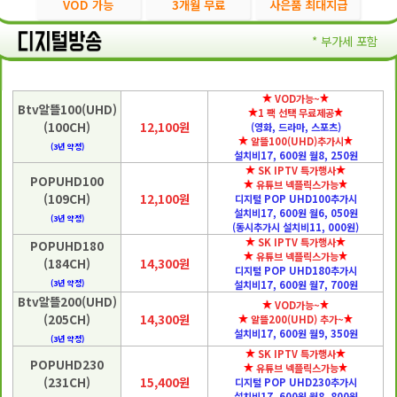
VOD 가능
3개월 무료
사은품 최대지급
* 부가세 포함
VOD가능~
Btv알뜰100(UHD)
1 팩 선택 무료제공
(100CH)
12,100원
(영화, 드라마, 스포츠)
알뜰100(UHD)추가시
(3년 약정)
설치비17, 600원 월8, 250원
SK IPTV 특가행사
POPUHD100
유튜브 넥플릭스가능
(109CH)
12,100원
디지털 POP UHD100추가시
설치비17, 600원 월6, 050원
(3년 약정)
(동시추가시 설치비11, 000원)
SK IPTV 특가행사
POPUHD180
유튜브 넥플릭스가능
(184CH)
14,300원
디지털 POP UHD180추가시
(3년 약정)
설치비17, 600원 월7, 700원
Btv알뜰200(UHD)
VOD가능~
(205CH)
14,300원
알뜰200(UHD) 추가~
설치비17, 600원 월9, 350원
(3년 약정)
SK IPTV 특가행사
POPUHD230
유튜브 넥플릭스가능
(231CH)
15,400원
디지털 POP UHD230추가시
설치비17, 600원 월8, 800원