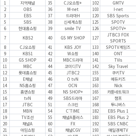
1
지역채널
35
CJ오쇼핑+
102
GMTV
2
OBS
36
M-net
103
I-net
3
EBS
37
드라마H
120
SBS Sports
5
SBS
38
신세계쇼핑
125
SPOTV
6
현대홈쇼핑
39
smile TV
126
SPOTV+
JTBC3 FOX
7
KBS2
40
GS MY SHOP
127
SPORTS
8
CJ오쇼핑
41
KBS JOY
133
SPOTV게임즈
9
KBS1
42
W쇼핑
140
ONT
10
GS SHOP
43
MBC드라마
141
TVis
11
MBC
44
코미디TV
142
Sky Travel
12
롯데홈쇼핑
45
JTBC2
155
쿠키TV
13
E채널
46
O tvN
158
에듀키즈
14
NS홈쇼핑
47
OCN
163
Nick
15
홈앤쇼핑
48
NS SHOP+
165
카툰네트워크
16
tvN
49
SBS드라마
167
챔프
17
JTBC
51
스크린
168
투니버스
18
MBN
54
C'TIME
182
EBS Plus 1
19
TV조선
55
채널A플러스
183
EBS Plus 2
20
채널A
60
FX
192
SBS CNBC
21
아임쇼핑
61
채널CGV
193
매일경제TV