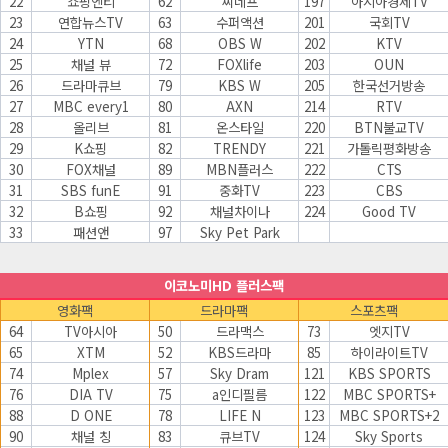
22
쇼핑엔티
62
씨네프
197
아시아경제TV
23
연합뉴스TV
63
수퍼액션
201
국회TV
24
YTN
68
OBS W
202
KTV
25
채널 뷰
72
FOXlife
203
OUN
26
드라마큐브
79
KBS W
205
한국선거방송
27
MBC every1
80
AXN
214
RTV
28
올리브
81
온스타일
220
BTN불교TV
29
K쇼핑
82
TRENDY
221
가톨릭평화방송
30
FOX채널
89
MBN플러스
222
CTS
31
SBS funE
91
중화TV
223
CBS
32
B쇼핑
92
채널차이나
224
Good TV
33
패션앤
97
Sky Pet Park
이코노미HD 플러스팩
영화팩
드라마팩
스포츠팩
64
TV아시아
50
드라맥스
73
엣지TV
65
XTM
52
KBS드라마
85
하이라이트TV
74
Mplex
57
Sky Dram
121
KBS SPORTS
76
DIA TV
75
a인디필름
122
MBC SPORTS+
88
D ONE
78
LIFE N
123
MBC SPORTS+2
90
채널 칭
83
큐브TV
124
Sky Sports