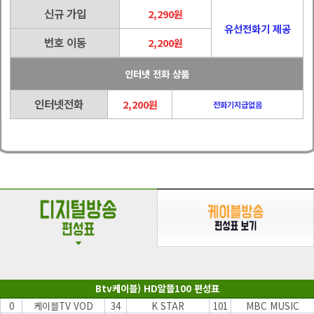
신규 가입
2,290원
유선전화기 제공
번호 이동
2,200원
인터넷 전화 상품
인터넷전화
2,200원
전화기지급없음
Btv케이블) HD알뜰100 편성표
0
케이블TV VOD
34
K STAR
101
MBC MUSIC