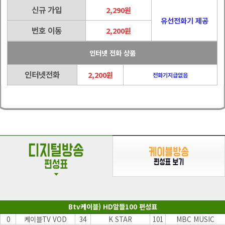
신규 가입
2,290원
유선전화기 제공
번호 이동
2,200원
인터넷 전화 상품
인터넷전화
2,200원
전화기지급없음
Btv케이블) HD알뜰100 편성표
0
케이블TV VOD
34
K STAR
101
MBC MUSIC