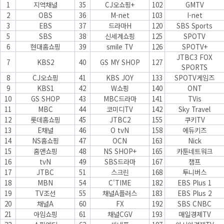
1
지역채널
35
CJ오쇼핑+
102
GMTV
2
OBS
36
M-net
103
I-net
3
EBS
37
드라마H
120
SBS Sports
5
SBS
38
신세계쇼핑
125
SPOTV
6
현대홈쇼핑
39
smile TV
126
SPOTV+
JTBC3 FOX
7
KBS2
40
GS MY SHOP
127
SPORTS
8
CJ오쇼핑
41
KBS JOY
133
SPOTV게임즈
9
KBS1
42
W쇼핑
140
ONT
10
GS SHOP
43
MBC드라마
141
TVis
11
MBC
44
코미디TV
142
Sky Travel
12
롯데홈쇼핑
45
JTBC2
155
쿠키TV
13
E채널
46
O tvN
158
에듀키즈
14
NS홈쇼핑
47
OCN
163
Nick
15
홈앤쇼핑
48
NS SHOP+
165
카툰네트워크
16
tvN
49
SBS드라마
167
챔프
17
JTBC
51
스크린
168
투니버스
18
MBN
54
C'TIME
182
EBS Plus 1
19
TV조선
55
채널A플러스
183
EBS Plus 2
20
채널A
60
FX
192
SBS CNBC
21
아임쇼핑
61
채널CGV
193
매일경제TV