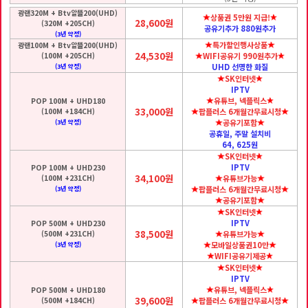
광랜320M + Btv알뜰200(UHD)
상품권 5만원 지급!
28,600원
(320M +205CH)
공유기추가 880원추가
(3년 약정)
특가할인행사상품
광랜100M + Btv알뜰200(UHD)
24,530원
(100M +205CH)
WIFI공유기 990원추가
UHD 선명한 화질
(3년 약정)
SK인터넷
IPTV
유튜브, 넥플릭스
POP 100M + UHD180
33,000원
(100M +184CH)
팝플러스 6개월간무료시청
공유기포함
(3년 약정)
공휴일, 주말 설치비
64, 625원
SK인터넷
IPTV
POP 100M + UHD230
34,100원
(100M +231CH)
유튜브가능
팝플러스 6개월간무료시청
(3년 약정)
공유기포함
SK인터넷
IPTV
POP 500M + UHD230
38,500원
(500M +231CH)
유튜브가능
모바일상품권10만
(3년 약정)
WIFI공유기제공
SK인터넷
IPTV
유튜브, 넥플릭스
POP 500M + UHD180
39,600원
(500M +184CH)
팝플러스 6개월간무료시청