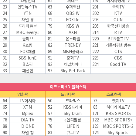
22
쇼핑엔티
62
씨네프
197
아시아경제TV
23
연합뉴스TV
63
수퍼액션
201
국회TV
24
YTN
68
OBS W
202
KTV
25
채널 뷰
72
FOXlife
203
OUN
26
드라마큐브
79
KBS W
205
한국선거방송
27
MBC every1
80
AXN
214
RTV
28
올리브
81
온스타일
220
BTN불교TV
29
K쇼핑
82
TRENDY
221
가톨릭평화방송
30
FOX채널
89
MBN플러스
222
CTS
31
SBS funE
91
중화TV
223
CBS
32
B쇼핑
92
채널차이나
224
Good TV
33
패션앤
97
Sky Pet Park
이코노미HD 플러스팩
영화팩
드라마팩
스포츠팩
64
TV아시아
50
드라맥스
73
엣지TV
65
XTM
52
KBS드라마
85
하이라이트TV
74
Mplex
57
Sky Dram
121
KBS SPORTS
76
DIA TV
75
a인디필름
122
MBC SPORTS+
88
D ONE
78
LIFE N
123
MBC SPORTS+2
90
채널 칭
83
큐브TV
124
Sky Sports