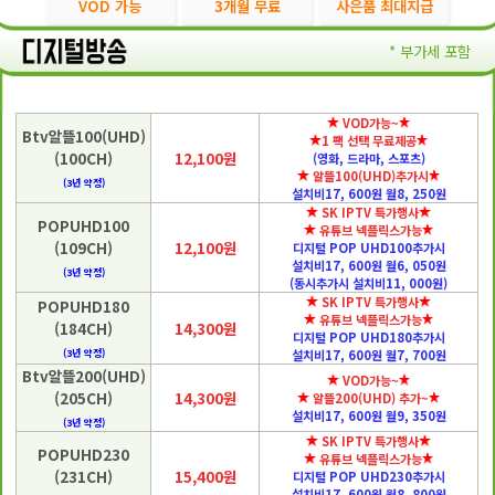
VOD 가능
3개월 무료
사은품 최대지급
* 부가세 포함
VOD가능~
Btv알뜰100(UHD)
1 팩 선택 무료제공
(100CH)
12,100원
(영화, 드라마, 스포츠)
알뜰100(UHD)추가시
(3년 약정)
설치비17, 600원 월8, 250원
SK IPTV 특가행사
POPUHD100
유튜브 넥플릭스가능
(109CH)
12,100원
디지털 POP UHD100추가시
설치비17, 600원 월6, 050원
(3년 약정)
(동시추가시 설치비11, 000원)
SK IPTV 특가행사
POPUHD180
유튜브 넥플릭스가능
(184CH)
14,300원
디지털 POP UHD180추가시
(3년 약정)
설치비17, 600원 월7, 700원
Btv알뜰200(UHD)
VOD가능~
(205CH)
14,300원
알뜰200(UHD) 추가~
설치비17, 600원 월9, 350원
(3년 약정)
SK IPTV 특가행사
POPUHD230
유튜브 넥플릭스가능
(231CH)
15,400원
디지털 POP UHD230추가시
설치비17, 600원 월8, 800원