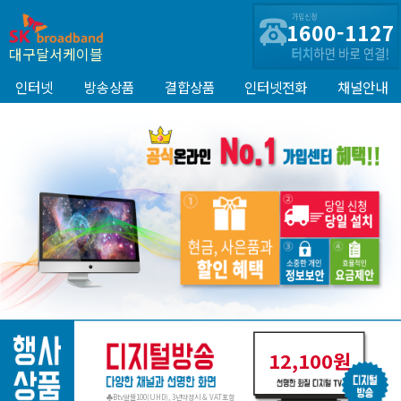
1600-1127
대구달서케이블
인터넷
방송상품
결합상품
인터넷전화
채널안내
12,100원
♣Btv알뜰100(UHD), 3년약정시 & VAT포함