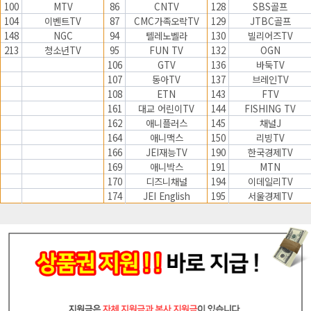
100
MTV
86
CNTV
128
SBS골프
104
이벤트TV
87
CMC가족오락TV
129
JTBC골프
148
NGC
94
텔레노벨라
130
빌리어즈TV
213
청소년TV
95
FUN TV
132
OGN
106
GTV
136
바둑TV
107
동아TV
137
브레인TV
108
ETN
143
FTV
161
대교 어린이TV
144
FISHING TV
162
애니플러스
145
채널J
164
애니맥스
150
리빙TV
166
JEI재능TV
190
한국경제TV
169
애니박스
191
MTN
170
디즈니채널
194
이데일리TV
174
JEI English
195
서울경제TV